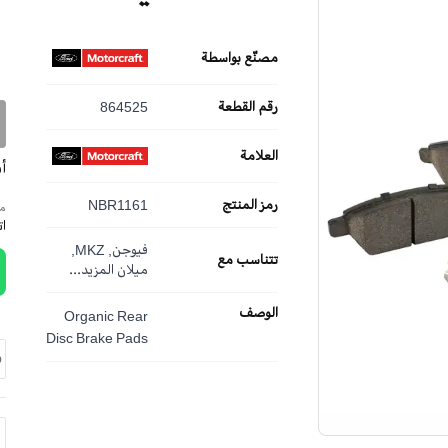
مصنّع بواسطة
رقم القطعة
864525
العلامة
أ
رمز المنتج
NBR1161
مم
ا
فيوجن, MKZ,
تتناسب مع
ميلان
المزيد...
الوصف
Organic Rear
Disc Brake Pads