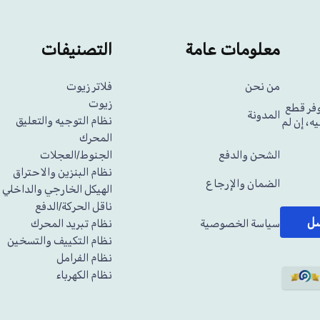
معلومات عامة
التصنيفات
من نحن
فلاتر زيوت
زيوت
وفر قطع
المدونة
نظام التوجيه والتعليق
ه، إن لم
المحرك
الشحن والدفع
الجنوط/العجلات
نظام البنزين والاحتراق
الضمان والإرجاع
الهيكل الخارجي والداخلي
ناقل الحركة/الدفع
سل
سياسة الخصوصية
نظام تبريد المحرك
نظام التكييف والتسخين
نظام الفرامل
نظام الكهرباء