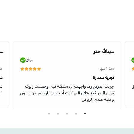
عبدالله حنو
عو
موثّق
منذ 1 شهر
منذ 1
تجربة ممتازة
شك
ق
جربت الموقع وما واجهت اي مشكله فيه، وحصلت زيوت
نش
موبار الامريكيه وفلاتر اللي كنت أحتاجها و ارخص من السوق
وع
واصله عندي الرياض