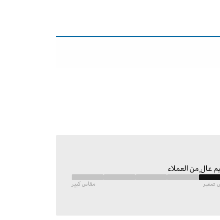
م عالٍ من العملاء
 صغير
مقاس كبير