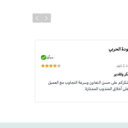
دة الحربي
محمد الطلحي
موثّق
 شهر
منذ 1 شهر
ر وتقدير
جودة وخدمة رائ
كركم على حسن التعاون وسرعة التجاوب مع العميل
منتج اصلي وخدم
لى أخلاق المندوب الممتازة