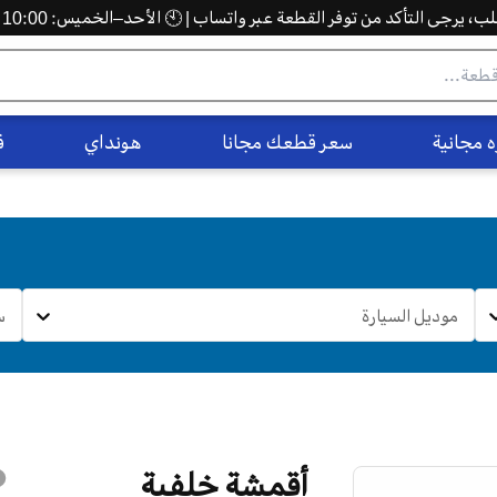
 يرجى التأكد من توفر القطعة عبر واتساب | 🕙 الأحد–الخميس: 10:00 ص – 5:00 م
 مجانية
سعر قطعك مجانا
هونداي
ف
موديل السيارة
س
أقمشة خلفية