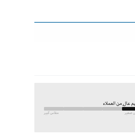
م عالٍ من العملاء
 صغير
مقاس كبير