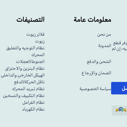
معلومات عامة
التصنيفات
من نحن
فلاتر زيوت
زيوت
وفر قطع
المدونة
نظام التوجيه والتعليق
ه، إن لم
المحرك
الشحن والدفع
الجنوط/العجلات
نظام البنزين والاحتراق
الضمان والإرجاع
الهيكل الخارجي والداخلي
ناقل الحركة/الدفع
سل
سياسة الخصوصية
نظام تبريد المحرك
نظام التكييف والتسخين
نظام الفرامل
نظام الكهرباء