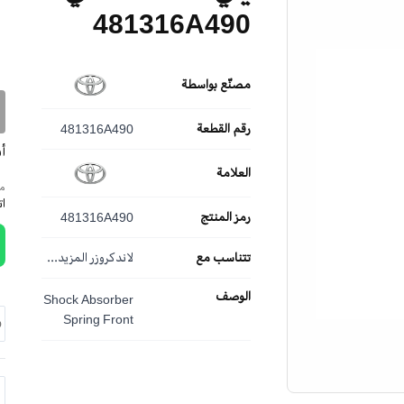
481316A490
مصنّع بواسطة
رقم القطعة
481316A490
أ
العلامة
مم
ا
رمز المنتج
481316A490
تتناسب مع
لاندكروزر
المزيد...
الوصف
Shock Absorber
Spring Front