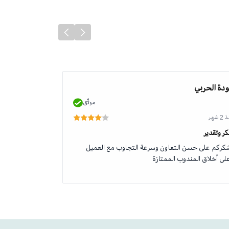
دة الحربي
محمد الطلحي
موثّق
 شهر
منذ 2 شهر
ر وتقدير
جودة وخدمة رائ
كركم على حسن التعاون وسرعة التجاوب مع العميل
منتج اصلي وخدم
لى أخلاق المندوب الممتازة