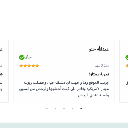
عبدالله حنو
عو
موثّق
منذ 2 شهر
منذ 2
تجربة ممتازة
شك
ق
جربت الموقع وما واجهت اي مشكله فيه، وحصلت زيوت
نش
موبار الامريكيه وفلاتر اللي كنت أحتاجها و ارخص من السوق
وع
واصله عندي الرياض