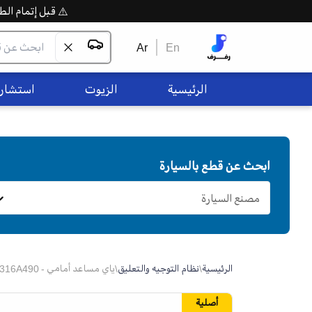
⚠️ قبل إتمام الطلب،
Ar
En
الرئيسية
الزيوت
استشاره
ابحث عن قطع بالسيارة
مصنع السيارة
الرئيسية
\
نظام التوجيه والتعليق
\
ياي مساعد أمامي - 481316A490
أصلية