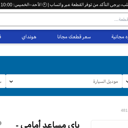
 يرجى التأكد من توفر القطعة عبر واتساب | 🕙 الأحد–الخميس: 10:00 ص – 5:00 م
 مجانية
سعر قطعك مجانا
هونداي
ف
موديل السيارة
س
ياي مساعد أمامي -