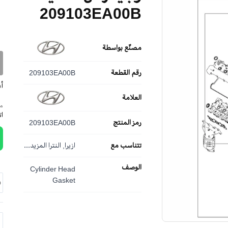
209103EA00B
مصنّع بواسطة
رقم القطعة
209103EA00B
أ
العلامة
مم
ا
رمز المنتج
209103EA00B
تتناسب مع
ازيرا, النترا
المزيد...
الوصف
Cylinder Head
Gasket