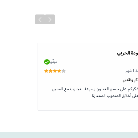
دة الحربي
محمد الطلحي
موثّق
 شهر
منذ 1 شهر
ر وتقدير
جودة وخدمة رائ
كركم على حسن التعاون وسرعة التجاوب مع العميل
منتج اصلي وخدم
لى أخلاق المندوب الممتازة