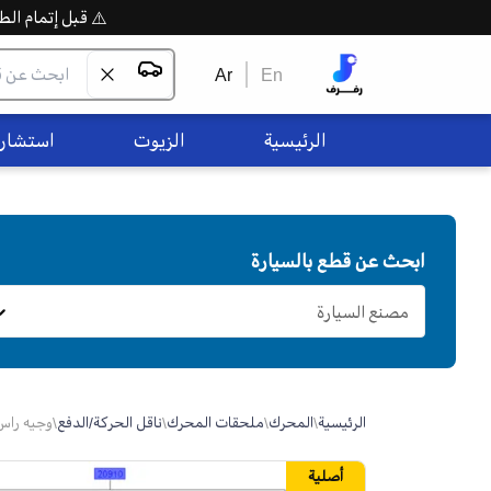
⚠️ قبل إتمام الطلب،
Ar
En
الرئيسية
الزيوت
استشاره
ابحث عن قطع بالسيارة
مصنع السيارة
الرئيسية
\
المحرك
\
ملحقات المحرك
\
ناقل الحركة/الدفع
\
وجيه راس المكي
أصلية