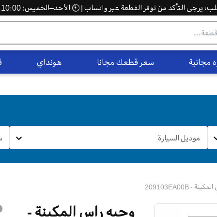
 يرجى التأكد من توفر القطعة عبر واتساب | 🕙 الأحد–الخميس: 10:00 ص – 5:00 م
 مجانية
سعر قطعك مجانا
هونداي
ف
موديل السيارة
س
نة - 209103EA00B
وجيه راس المكينة -