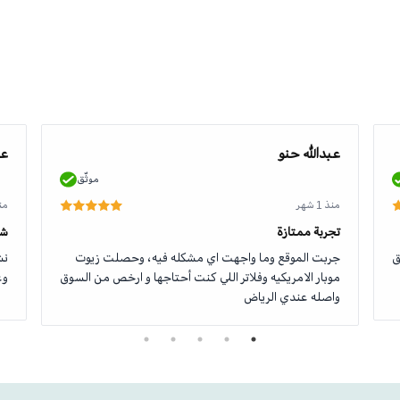
عبدالله حنو
عو
موثّق
منذ 1 شهر
منذ 1
تجربة ممتازة
شك
ق
جربت الموقع وما واجهت اي مشكله فيه، وحصلت زيوت
نش
موبار الامريكيه وفلاتر اللي كنت أحتاجها و ارخص من السوق
وع
واصله عندي الرياض