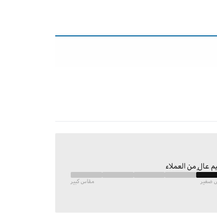
م عالٍ من العملاء
 صغير
مقاس كبير