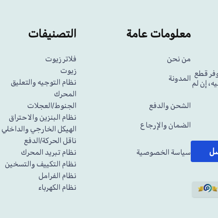
معلومات عامة
التصنيفات
من نحن
فلاتر زيوت
زيوت
وفر قطع
المدونة
نظام التوجيه والتعليق
ه، إن لم
المحرك
الشحن والدفع
الجنوط/العجلات
نظام البنزين والاحتراق
الضمان والإرجاع
الهيكل الخارجي والداخلي
ناقل الحركة/الدفع
سل
سياسة الخصوصية
نظام تبريد المحرك
نظام التكييف والتسخين
نظام الفرامل
نظام الكهرباء