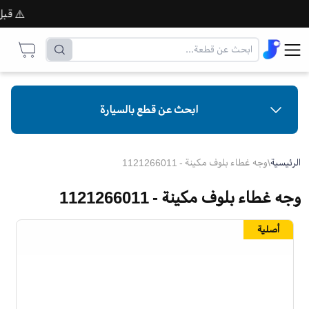
⚠️ قبل إتم
ابحث عن قطع بالسيارة
الرئيسية
\
وجه غطاء بلوف مكينة - 1121266011
وجه غطاء بلوف مكينة - 1121266011
أصلية