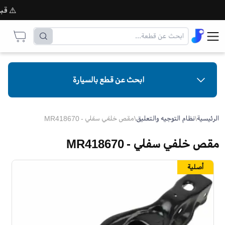
⚠️ قبل إت
ابحث عن قطع بالسيارة
الرئيسية
\
نظام التوجيه والتعليق
\
مقص خلفي سفلي - MR418670
مقص خلفي سفلي - MR418670
أصلية