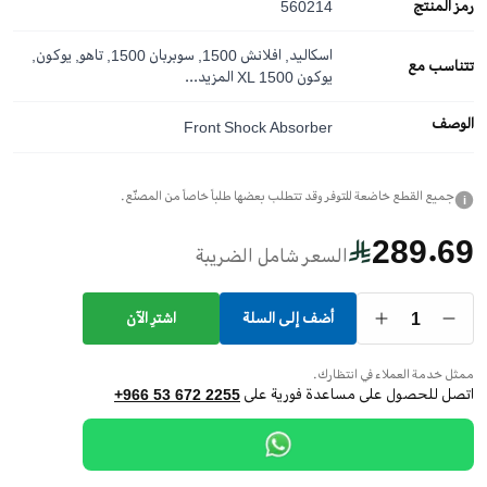
رمز المنتج
560214
اسكاليد, افلانش 1500, سوبربان 1500, تاهو, يوكون,
تتناسب مع
يوكون XL 1500
المزيد...
الوصف
Front Shock Absorber
جميع القطع خاضعة للتوفر وقد تتطلب بعضها طلباً خاصاً من المصنّع.
i
289.69
السعر شامل الضريبة
1
أضف إلى السلة
اشترِ الآن
ممثل خدمة العملاء في انتظارك.
اتصل للحصول على مساعدة فورية على
+966 53 672 2255