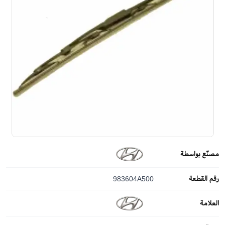
مصنّع بواسطة
رقم القطعة
983604A500
العلامة