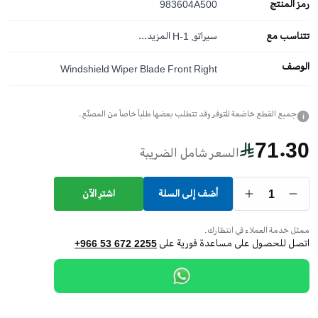
رمز المنتج
983604A500
تتناسب مع
سيراتو, H-1
المزيد...
الوصف
Windshield Wiper Blade Front Right
جميع القطع خاضعة للتوفر وقد تتطلب بعضها طلباً خاصاً من المصنّع.
i
71.30
السعر شامل الضريبة
1
أضف إلى السلة
اشترِ الآن
ممثل خدمة العملاء في انتظارك.
اتصل للحصول على مساعدة فورية على
+966 53 672 2255