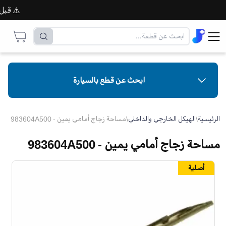
⚠️ قبل إتم
ابحث عن قطع بالسيارة
الرئيسية
\
الهيكل الخارجي والداخلي
\
مساحة زجاج أمامي يمين - 983604A500
مساحة زجاج أمامي يمين - 983604A500
أصلية