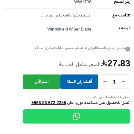
رمز المنتج
WW1706
تتناسب مع
اكسبيديشن, نافيجيتور
المزيد...
الوصف
Windshield Wiper Blade
جميع القطع خاضعة للتوفر وقد تتطلب بعضها طلباً خاصاً من المصنّع.
i
27.83
السعر شامل الضريبة
1
أضف إلى السلة
اشترِ الآن
ممثل خدمة العملاء في انتظارك.
اتصل للحصول على مساعدة فورية على
+966 53 672 2255