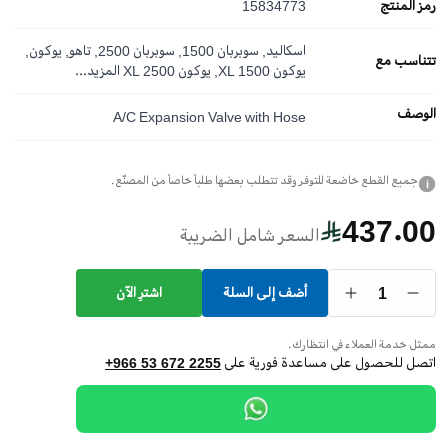
رمز المنتج
15834773
اسكاليد, سوبربان 1500, سوبربان 2500, تاهو, يوكون,
تتناسب مع
يوكون XL 1500, يوكون XL 2500
المزيد...
الوصف
A/C Expansion Valve with Hose
جميع القطع خاضعة للتوفر وقد تتطلب بعضها طلباً خاصاً من المصنّع.
i
437.00
السعر شامل الضريبة
1
أضف إلى السلة
اشترِ الآن
ممثل خدمة العملاء في انتظارك.
اتصل للحصول على مساعدة فورية على
+966 53 672 2255