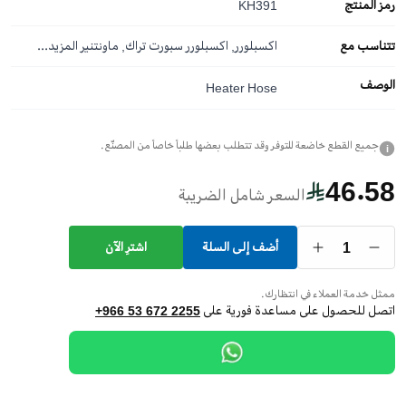
رمز المنتج
KH391
تتناسب مع
اكسبلورر, اكسبلورر سبورت تراك, ماونتنير
المزيد...
الوصف
Heater Hose
جميع القطع خاضعة للتوفر وقد تتطلب بعضها طلباً خاصاً من المصنّع.
i
46.58
السعر شامل الضريبة
1
أضف إلى السلة
اشترِ الآن
ممثل خدمة العملاء في انتظارك.
اتصل للحصول على مساعدة فورية على
+966 53 672 2255