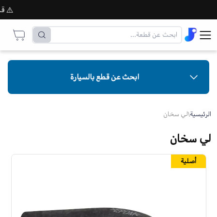
⚠️ قبل إ
ابحث عن قطع بالسيارة
الرئيسية
\
لي سخان
لي سخان
أصلية