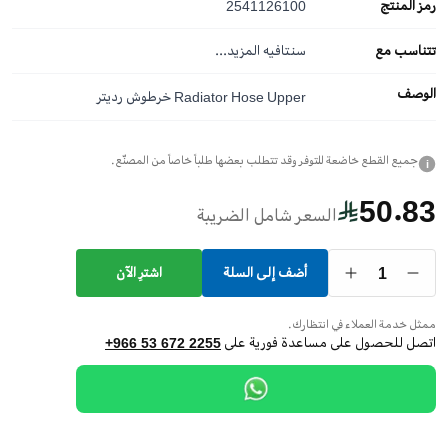
رمز المنتج
2541126100
تتناسب مع
سنتافيه
المزيد...
الوصف
Radiator Hose Upper خرطوش رديتر
جميع القطع خاضعة للتوفر وقد تتطلب بعضها طلباً خاصاً من المصنّع.
i
50.83
السعر شامل الضريبة
1
أضف إلى السلة
اشترِ الآن
ممثل خدمة العملاء في انتظارك.
اتصل للحصول على مساعدة فورية على
+966 53 672 2255