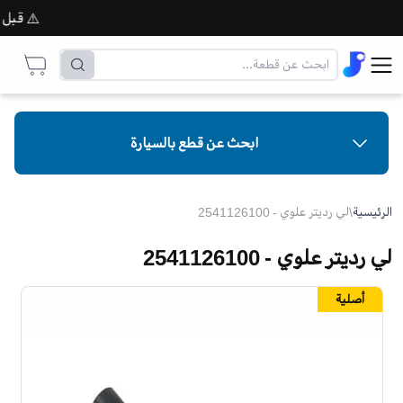
⚠️ قبل إتما
ابحث عن قطع بالسيارة
الرئيسية
\
لي رديتر علوي - 2541126100
لي رديتر علوي - 2541126100
أصلية