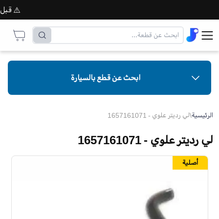
⚠️ قبل إتم
ابحث عن قطع بالسيارة
الرئيسية
\
لي رديتر علوي - 1657161071
لي رديتر علوي - 1657161071
أصلية