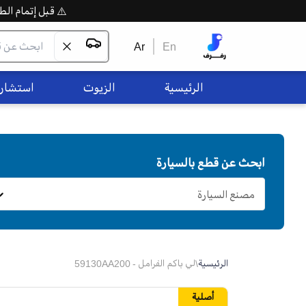
⚠️ قبل إتمام الطلب،
Ar
En
الرئيسية
الزيوت
استشاره
ابحث عن قطع بالسيارة
مصنع السيارة
الرئيسية
\
لي باكم الفرامل - 59130AA200
أصلية