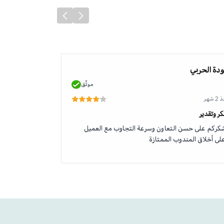
دة الحربي
محمد الطلحي
موثّق
 شهر
منذ 2 شهر
ر وتقدير
جودة وخدمة رائ
كركم على حسن التعاون وسرعة التجاوب مع العميل
منتج اصلي وخدم
لى أخلاق المندوب الممتازة