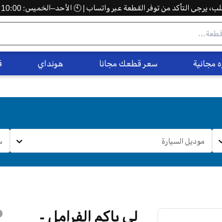
 يرجى التأكد من توفر القطعة عبر واتساب | 🕙 الأحد–الخميس: 10:00 ص – 5:00 م
 مجانية
سعر قطعك مجانا
هونداي
ف
موديل السيارة
س
لي باكم الفرامل -