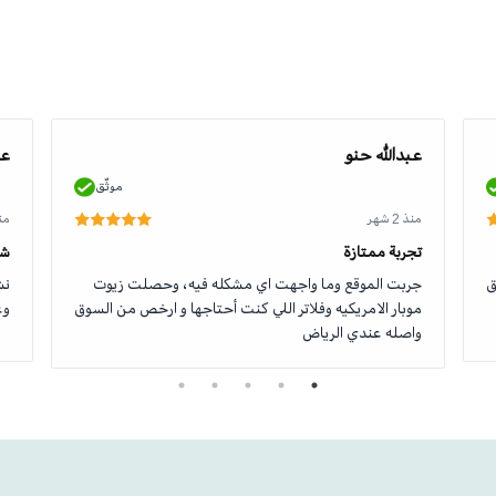
عبدالله حنو
عو
موثّق
منذ 2 شهر
منذ 2
تجربة ممتازة
شك
ق
جربت الموقع وما واجهت اي مشكله فيه، وحصلت زيوت
نش
موبار الامريكيه وفلاتر اللي كنت أحتاجها و ارخص من السوق
وع
واصله عندي الرياض