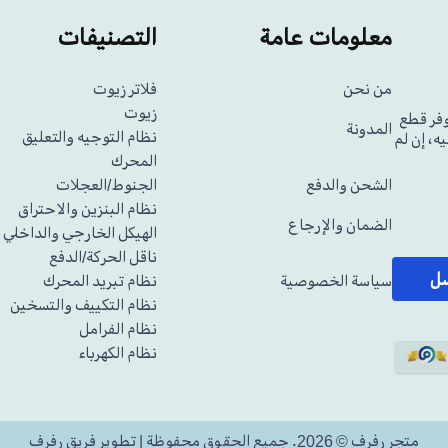
معلومات عامة
التصنيفات
من نحن
فلاتر زيوت
زيوت
وفر قطع
المدونة
نظام التوجيه والتعليق
ه، إن لم
المحرك
الشحن والدفع
الجنوط/العجلات
نظام البنزين والاحتراق
الضمان والإرجاع
الهيكل الخارجي والداخلي
ناقل الحركة/الدفع
سل
سياسة الخصوصية
نظام تبريد المحرك
نظام التكييف والتسخين
نظام الفرامل
نظام الكهرباء
متجر رفرف © 2026. جميع الحقوق محفوظة | تطوير فريق رفرف