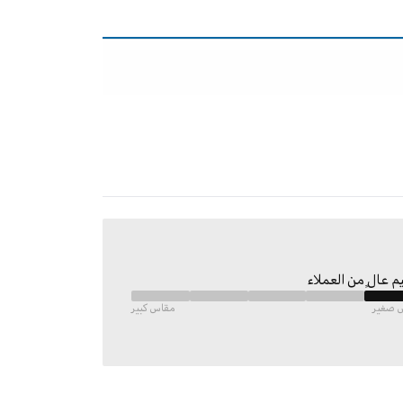
م عالٍ من العملاء
 صغير
مقاس كبير