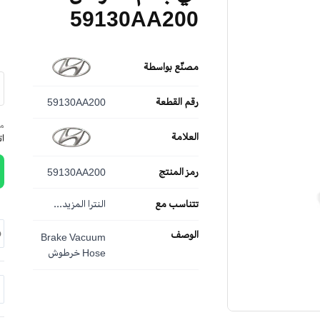
59130AA200
مصنّع بواسطة
رقم القطعة
59130AA200
مم
العلامة
ا
رمز المنتج
59130AA200
تتناسب مع
النترا
المزيد...
الوصف
Brake Vacuum
Hose خرطوش