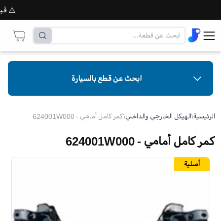
⚠️ قبل إت
ابحث عن قطع بالسيارة
الرئيسية
\
الهيكل الخارجي والداخلي
\
كمر كامل أمامي - 624001W000
كمر كامل أمامي - 624001W000
أصلية