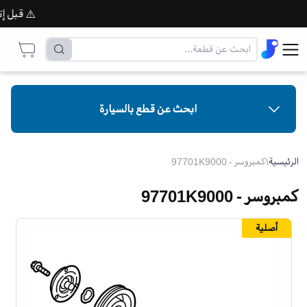
⚠️ قبل إتمام 
ابحث عن قطع بالسيارة
الرئيسية
\
كمبروسر - 97701K9000
كمبروسر - 97701K9000
أصلية