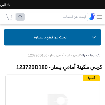
⚠️ قبل إتما
ابحث عن قطع بالسيارة
الرئيسية
\
المحرك
\
كرسي مكينة أمامي يسار - 123720D180
كرسي مكينة أمامي يسار - 123720D180
أصلية