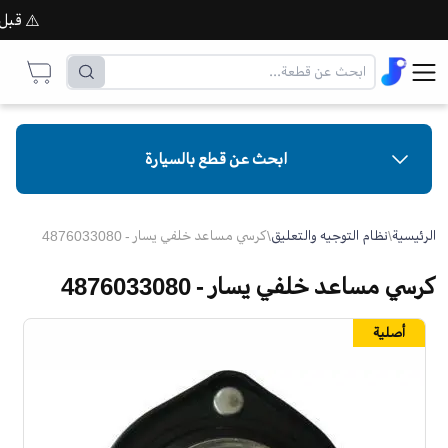
⚠️ قبل إتم
ابحث عن قطع بالسيارة
الرئيسية
\
نظام التوجيه والتعليق
\
كرسي مساعد خلفي يسار - 4876033080
كرسي مساعد خلفي يسار - 4876033080
أصلية