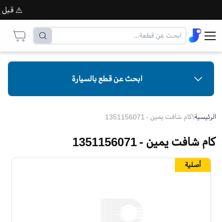
⚠️ قبل إتما
ابحث عن قطع بالسيارة
الرئيسية
\
كام شافت يمين - 1351156071
كام شافت يمين - 1351156071
أصلية