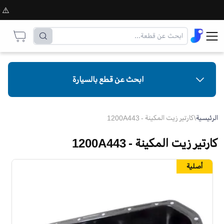
⚠️ قبل 
ابحث عن قطع بالسيارة
الرئيسية
\
كارتير زيت المكينة - 1200A443
كارتير زيت المكينة - 1200A443
أصلية