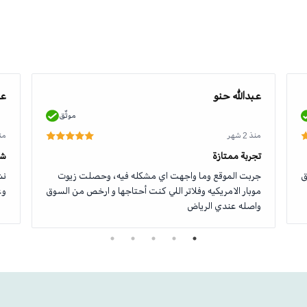
عبدالله حنو
عو
موثّق
منذ 2 شهر
منذ 2
تجربة ممتازة
شك
ق
جربت الموقع وما واجهت اي مشكله فيه، وحصلت زيوت
نش
موبار الامريكيه وفلاتر اللي كنت أحتاجها و ارخص من السوق
وع
واصله عندي الرياض