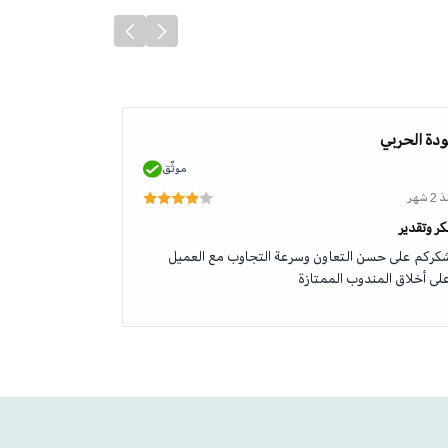
دة الحربي
محمد الطلحي
موثّق
 شهر
منذ 2 شهر
ر وتقدير
جودة وخدمة رائ
كركم على حسن التعاون وسرعة التجاوب مع العميل
منتج اصلي وخدم
لى أخلاق المندوب الممتازة