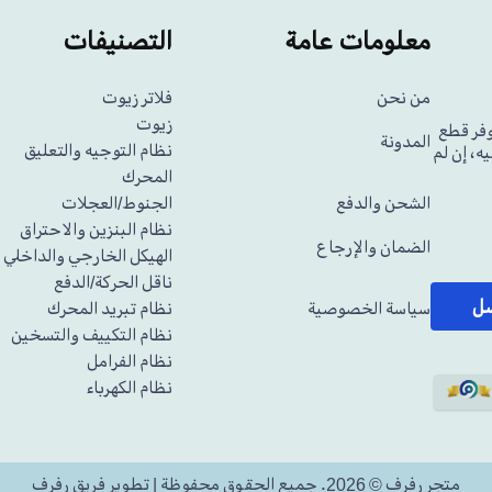
معلومات عامة
التصنيفات
من نحن
فلاتر زيوت
زيوت
وفر قطع
المدونة
نظام التوجيه والتعليق
ه، إن لم
المحرك
الشحن والدفع
الجنوط/العجلات
نظام البنزين والاحتراق
الضمان والإرجاع
الهيكل الخارجي والداخلي
ناقل الحركة/الدفع
سل
سياسة الخصوصية
نظام تبريد المحرك
نظام التكييف والتسخين
نظام الفرامل
نظام الكهرباء
متجر رفرف © 2026. جميع الحقوق محفوظة | تطوير فريق رفرف