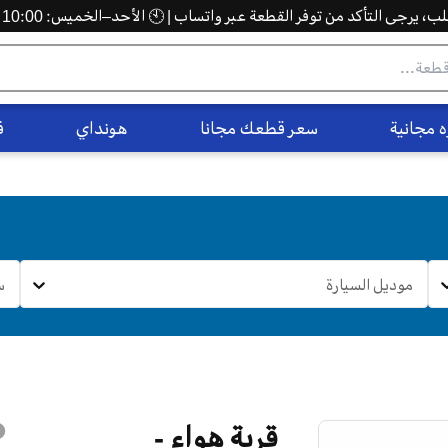
 يرجى التأكد من توفر القطعة عبر واتساب | 🕙 الأحد–الخميس: 10:00 ص – 5:00 م
 مجانية
سعر قطعك مجانا
هونداي
ف
موديل السيارة
س
قربة هواء -