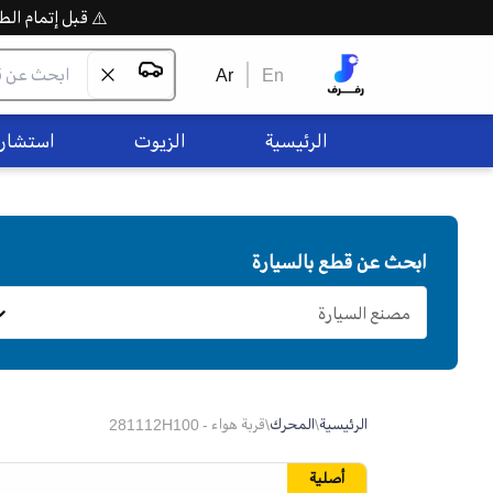
⚠️ قبل إتمام الطلب،
Ar
En
الرئيسية
الزيوت
استشاره
ابحث عن قطع بالسيارة
مصنع السيارة
الرئيسية
\
المحرك
\
قربة هواء - 281112H100
أصلية