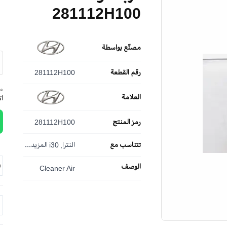
281112H100
مصنّع بواسطة
رقم القطعة
281112H100
مم
العلامة
ا
رمز المنتج
281112H100
تتناسب مع
النترا, i30
المزيد...
الوصف
Cleaner Air