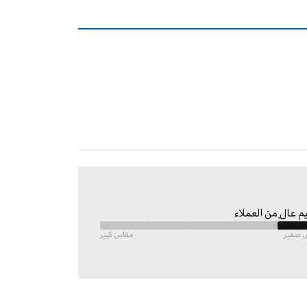
م عالٍ من العملاء
 صغير
مقاس كبير