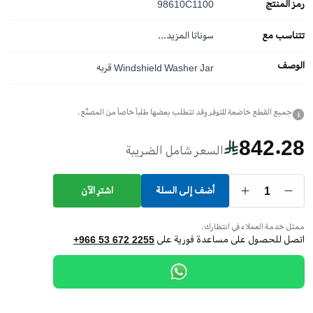
رمز المنتج
98610C1100
تتناسب مع
سوناتا
المزيد...
الوصف
Windshield Washer Jar قربه
جميع القطع خاضعة للتوفر وقد تتطلب بعضها طلباً خاصاً من المصنّع.
i
842.28
السعر شامل الضريبة
1
أضف إلى السلة
اشترِ الآن
ممثل خدمة العملاء في انتظارك.
اتصل للحصول على مساعدة فورية على
+966 53 672 2255