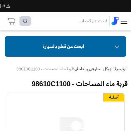
⚠️ قبل إت
ابحث عن قطع بالسيارة
الرئيسية
\
الهيكل الخارجي والداخلي
\
قربة ماء المساحات - 98610C1100
قربة ماء المساحات - 98610C1100
أصلية