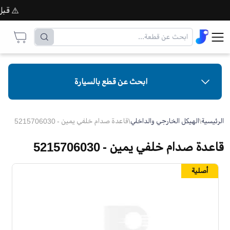
⚠️ قبل إتم
ابحث عن قطع بالسيارة
الرئيسية
\
الهيكل الخارجي والداخلي
\
قاعدة صدام خلفي يمين - 5215706030
قاعدة صدام خلفي يمين - 5215706030
أصلية