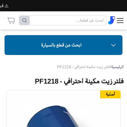
⚠️ قبل إت
ابحث عن قطع بالسيارة
الرئيسية
\
فلتر زيت مكينة احترافي - PF1218
فلتر زيت مكينة احترافي - PF1218
أصلية