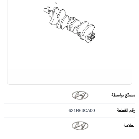
مصنّع بواسطة
رقم القطعة
621R63CA00
العلامة