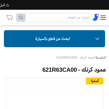
⚠️ قبل إتم
ابحث عن قطع بالسيارة
الرئيسية
\
عمود كرنك - 621R63CA00
عمود كرنك - 621R63CA00
أصلية