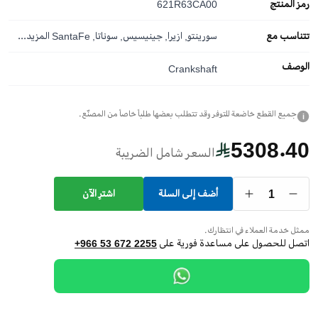
رمز المنتج
621R63CA00
تتناسب مع
سورينتو, ازيرا, جينيسيس, سوناتا, SantaFe
المزيد...
الوصف
Crankshaft
جميع القطع خاضعة للتوفر وقد تتطلب بعضها طلباً خاصاً من المصنّع.
i
5308.40
السعر شامل الضريبة
1
أضف إلى السلة
اشترِ الآن
ممثل خدمة العملاء في انتظارك.
اتصل للحصول على مساعدة فورية على
+966 53 672 2255