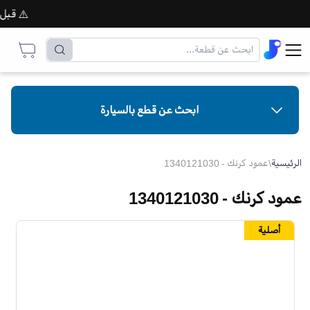
⚠️ قبل إتما
ابحث عن قطع بالسيارة
الرئيسية
\
عمود كرنك - 1340121030
عمود كرنك - 1340121030
أصلية