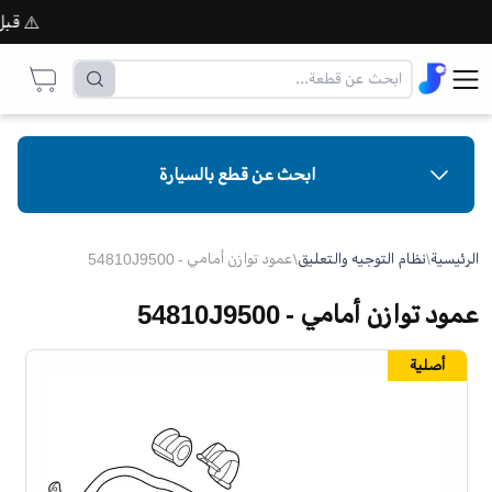
⚠️ قبل إتم
ابحث عن قطع بالسيارة
الرئيسية
\
نظام التوجيه والتعليق
\
عمود توازن أمامي - 54810J9500
عمود توازن أمامي - 54810J9500
أصلية