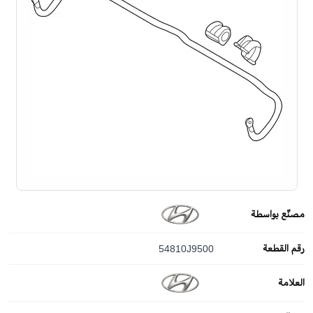
مصنّع بواسطة
رقم القطعة
54810J9500
العلامة