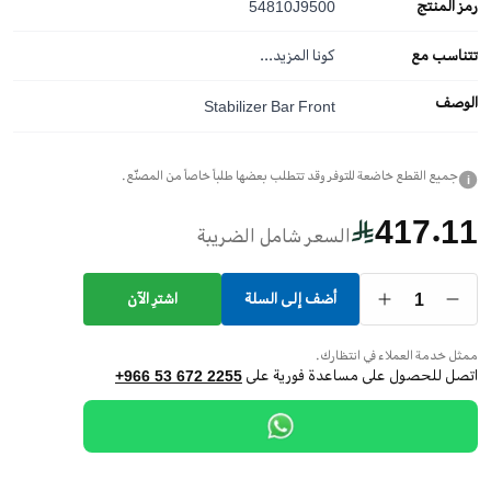
رمز المنتج
54810J9500
تتناسب مع
كونا
المزيد...
الوصف
Stabilizer Bar Front
جميع القطع خاضعة للتوفر وقد تتطلب بعضها طلباً خاصاً من المصنّع.
i
417.11
السعر شامل الضريبة
1
أضف إلى السلة
اشترِ الآن
ممثل خدمة العملاء في انتظارك.
اتصل للحصول على مساعدة فورية على
+966 53 672 2255