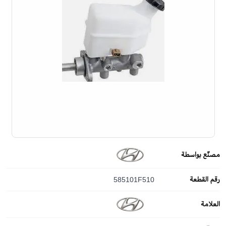
مصنّع بواسطة
رقم القطعة
585101F510
العلامة