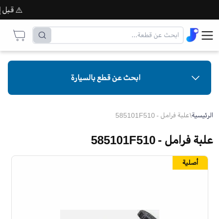
⚠️ قبل إتما
ابحث عن قطع بالسيارة
الرئيسية
\
علبة فرامل - 585101F510
علبة فرامل - 585101F510
أصلية