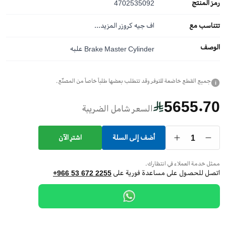
رمز المنتج
4702535092
تتناسب مع
اف جيه كروزر
المزيد...
الوصف
Brake Master Cylinder علبه
جميع القطع خاضعة للتوفر وقد تتطلب بعضها طلباً خاصاً من المصنّع.
i
5655.70
السعر شامل الضريبة
1
أضف إلى السلة
اشترِ الآن
ممثل خدمة العملاء في انتظارك.
اتصل للحصول على مساعدة فورية على
+966 53 672 2255