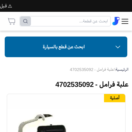
⚠️ قبل إتما
ابحث عن قطع بالسيارة
الرئيسية
\
علبة فرامل - 4702535092
علبة فرامل - 4702535092
أصلية