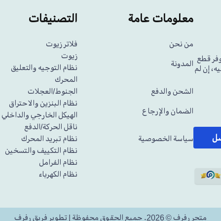
معلومات عامة
التصنيفات
من نحن
فلاتر زيوت
زيوت
وفر قطع
المدونة
نظام التوجيه والتعليق
ه، إن لم
المحرك
الشحن والدفع
الجنوط/العجلات
نظام البنزين والاحتراق
الضمان والإرجاع
الهيكل الخارجي والداخلي
ناقل الحركة/الدفع
سل
سياسة الخصوصية
نظام تبريد المحرك
نظام التكييف والتسخين
نظام الفرامل
نظام الكهرباء
متجر رفرف © 2026. جميع الحقوق محفوظة | تطوير فريق رفرف