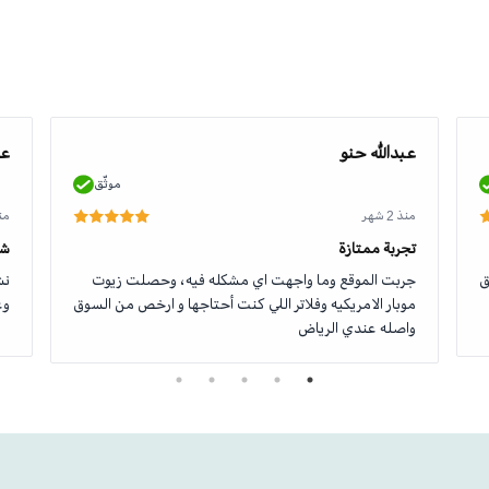
عبدالله حنو
عو
موثّق
منذ 2 شهر
منذ 2
تجربة ممتازة
شك
ق
جربت الموقع وما واجهت اي مشكله فيه، وحصلت زيوت
نش
موبار الامريكيه وفلاتر اللي كنت أحتاجها و ارخص من السوق
وع
واصله عندي الرياض