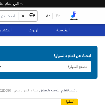
⚠️ قبل إتمام الطلب،
Ar
En
الرئيسية
الزيوت
استشاره
ابحث عن قطع بالسيارة
مصنع السيارة
الرئيسية
\
نظام التوجيه والتعليق
\
علبة دركسون علوي - 571002D050
أصلية