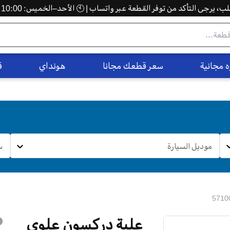
 يرجى التأكد من توفر القطعة عبر واتساب | 🕙 الأحد–الخميس: 10:00 ص – 5:00 م
 مجانية
سعر قطعك مجانا
هونداي
ف
موديل السيارة
س
علبة دركسون علوي