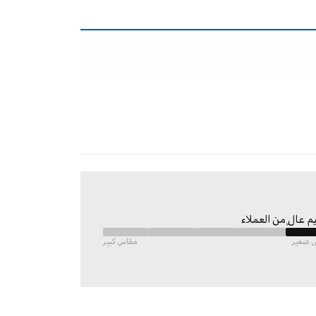
م عالٍ من العملاء
 صغير
مقاس كبير