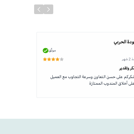
دة الحربي
محمد الطلحي
موثّق
 شهر
منذ 2 شهر
ر وتقدير
جودة وخدمة رائ
كركم على حسن التعاون وسرعة التجاوب مع العميل
منتج اصلي وخدم
لى أخلاق المندوب الممتازة