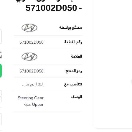
- 571002D050
مصنّع بواسطة
رقم القطعة
571002D050
مم
العلامة
ا
رمز المنتج
571002D050
تتناسب مع
النترا
المزيد...
الوصف
Steering Gear
Upper علبه