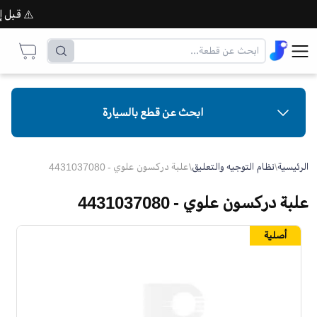
⚠️ قبل إتمام
ابحث عن قطع بالسيارة
الرئيسية
\
نظام التوجيه والتعليق
\
علبة دركسون علوي - 4431037080
علبة دركسون علوي - 4431037080
أصلية