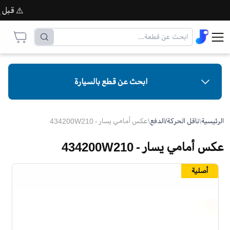
⚠️ قبل إتما
ابحث عن قطع بالسيارة
الرئيسية
\
ناقل الحركة/الدفع
\
عكس أمامي يسار - 434200W210
عكس أمامي يسار - 434200W210
أصلية