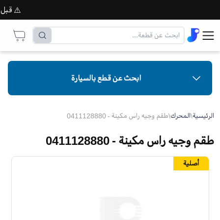
⚠️ قبل إتما
ابحث عن قطع بالسيارة
الرئيسية
\
المحرك
\
طقم وجيه راس مكينة - 0411128880
طقم وجيه راس مكينة - 0411128880
أصلية