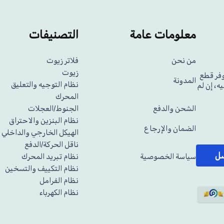
معلومات عامة
التصنيفات
من نحن
فلاتر زيوت
زيوت
وفر قطع
المدونة
نظام التوجيه والتعليق
ه، إن لم
المحرك
الشحن والدفع
الجنوط/العجلات
نظام البنزين والاحتراق
الضمان والإرجاع
الهيكل الخارجي والداخلي
ناقل الحركة/الدفع
سل
سياسة الخصوصية
نظام تبريد المحرك
نظام التكييف والتسخين
نظام الفرامل
نظام الكهرباء