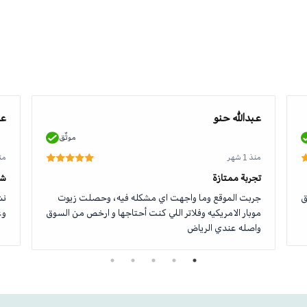
عبدالله حنو
عو
موثّق
منذ 1 شهر
منذ 1
تجربة ممتازة
شك
ق
جربت الموقع وما واجهت اي مشكله فيه، وحصلت زيوت
نش
موبار الامريكيه وفلاتر اللي كنت أحتاجها و ارخص من السوق
وع
واصله عندي الرياض