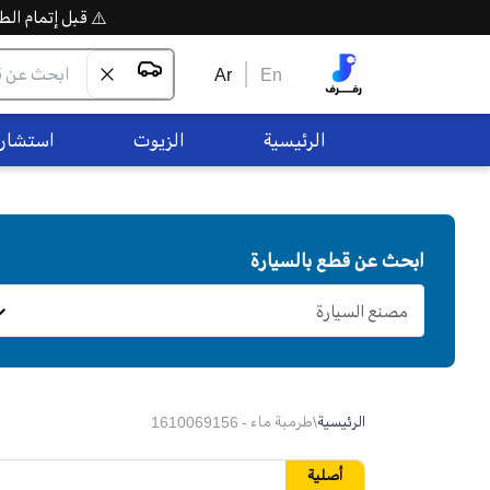
⚠️ قبل إتمام الطلب،
Ar
En
الرئيسية
الزيوت
استشاره
ابحث عن قطع بالسيارة
مصنع السيارة
الرئيسية
\
طرمبة ماء - 1610069156
أصلية