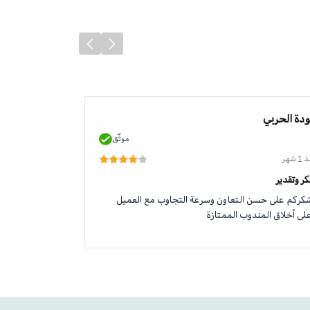
دة الحربي
محمد الطلحي
موثّق
 شهر
منذ 1 شهر
ر وتقدير
جودة وخدمة رائ
كركم على حسن التعاون وسرعة التجاوب مع العميل
منتج اصلي وخدم
لى أخلاق المندوب الممتازة