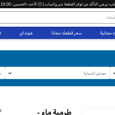
 يرجى التأكد من توفر القطعة عبر واتساب | 🕙 الأحد–الخميس: 10:00 ص – 5:00 م
 مجانية
سعر قطعك مجانا
هونداي
ف
موديل السيارة
س
طرمبة ماء -