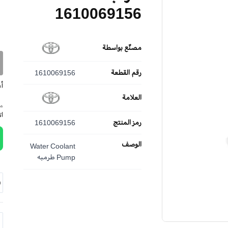
1610069156
مصنّع بواسطة
رقم القطعة
1610069156
أ
العلامة
مم
ا
رمز المنتج
1610069156
الوصف
Water Coolant
Pump طرمبه