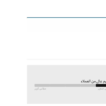
م عالٍ من العملاء
 صغير
مقاس كبير