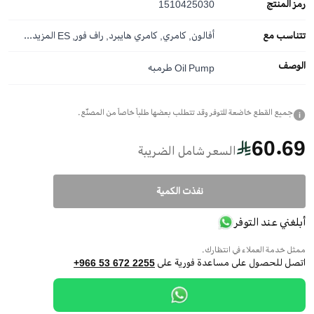
رمز المنتج
1510425030
تتناسب مع
أفالون, كامري, كامري هايبرد, راف فور, ES
المزيد...
الوصف
Oil Pump طرمبه
جميع القطع خاضعة للتوفر وقد تتطلب بعضها طلباً خاصاً من المصنّع.
i
60.69
السعر شامل الضريبة
نفذت الكمية
أبلغني عند التوفر
ممثل خدمة العملاء في انتظارك.
اتصل للحصول على مساعدة فورية على
+966 53 672 2255