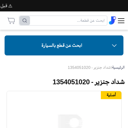
⚠️ قبل إتما
ابحث عن قطع بالسيارة
الرئيسية
\
شداد جنزير - 1354051020
شداد جنزير - 1354051020
أصلية