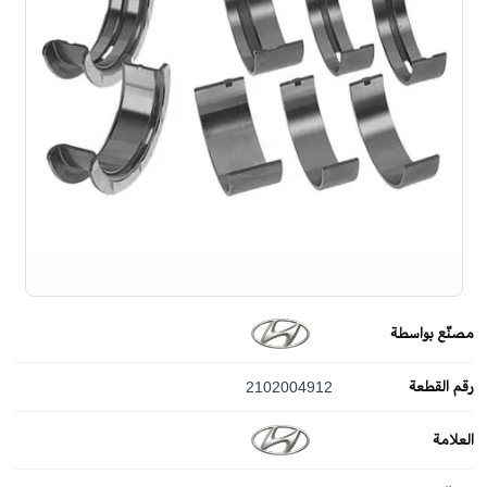
مصنّع بواسطة
رقم القطعة
2102004912
العلامة