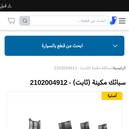
⚠️ قبل إتما
ابحث عن قطع بالسيارة
الرئيسية
\
سبائك مكينة (ثابت) - 2102004912
سبائك مكينة (ثابت) - 2102004912
أصلية