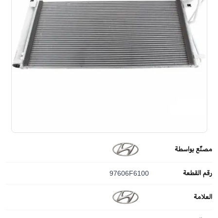
مصنّع بواسطة
رقم القطعة
97606F6100
العلامة