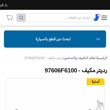
⚠️ قبل إت
ابحث عن قطع بالسيارة
الرئيسية
\
نظام التكييف والتسخين
\
رديتر مكيف - 97606F6100
رديتر مكيف - 97606F6100
أصلية