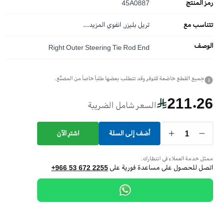
رمز المنتج
45A0887
تتناسب مع
تريل بليزر, انفوي
المزيد...
الوصف
Right Outer Steering Tie Rod End
جميع القطع خاضعة للتوفر وقد تتطلب بعضها طلباً خاصاً من المصنّع.
i
211.26
السعر شامل الضريبة
1
أضف إلى السلة
اشترِ الآن
ممثل خدمة العملاء في انتظارك.
اتصل للحصول على مساعدة فورية على
+966 53 672 2255