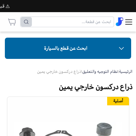
⚠️ قبل إت
ابحث عن قطع بالسيارة
الرئيسية
\
نظام التوجيه والتعليق
\
ذراع دركسون خارجي يمين
ذراع دركسون خارجي يمين
أصلية