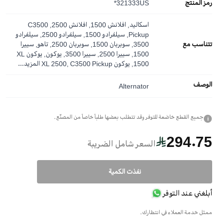
رمز المنتج
321333US*
اسكاليد, افلانش 1500, افلانش 2500, C3500
Pickup, سيلفرادو 1500, سيلفرادو 2500, سيلفرادو
تتناسب مع
3500, سوبربان 1500, سوبربان 2500, تاهو, سييرا
1500, سييرا 2500, سييرا 3500, يوكون, يوكون XL
1500, يوكون XL 2500, C3500 Pickup
المزيد...
الوصف
Alternator
جميع القطع خاضعة للتوفر وقد تتطلب بعضها طلباً خاصاً من المصنّع.
i
294.75
السعر شامل الضريبة
نفذت الكمية
أبلغني عند التوفر
ممثل خدمة العملاء في انتظارك.