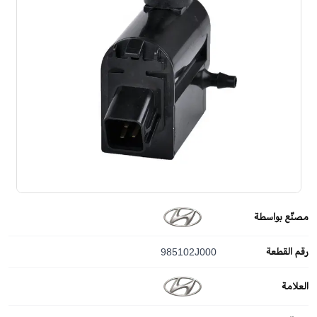
مصنّع بواسطة
رقم القطعة
985102J000
العلامة