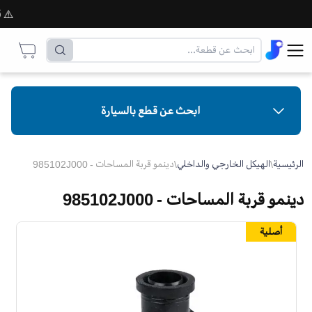
⚠️ قبل 
ابحث عن قطع بالسيارة
الرئيسية
\
الهيكل الخارجي والداخلي
\
دينمو قربة المساحات - 985102J000
دينمو قربة المساحات - 985102J000
أصلية