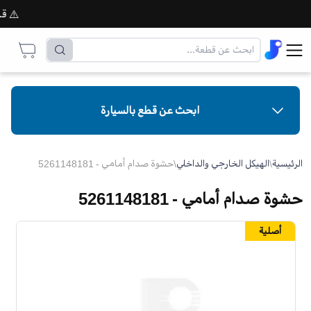
⚠️ قبل إ
ابحث عن قطع بالسيارة
الرئيسية
\
الهيكل الخارجي والداخلي
\
حشوة صدام أمامي - 5261148181
حشوة صدام أمامي - 5261148181
أصلية