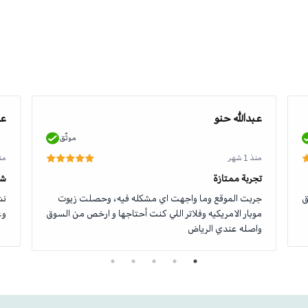
عبدالله حنو
عو
موثّق
منذ 1 شهر
منذ 1
تجربة ممتازة
شك
ق
جربت الموقع وما واجهت اي مشكله فيه، وحصلت زيوت
نش
موبار الامريكيه وفلاتر اللي كنت أحتاجها و ارخص من السوق
وع
واصله عندي الرياض