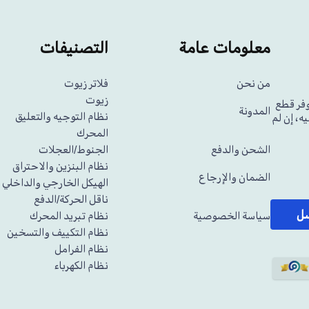
معلومات عامة
التصنيفات
من نحن
فلاتر زيوت
زيوت
وفر قطع
المدونة
نظام التوجيه والتعليق
ه، إن لم
المحرك
الشحن والدفع
الجنوط/العجلات
نظام البنزين والاحتراق
الضمان والإرجاع
الهيكل الخارجي والداخلي
ناقل الحركة/الدفع
سل
سياسة الخصوصية
نظام تبريد المحرك
نظام التكييف والتسخين
نظام الفرامل
نظام الكهرباء