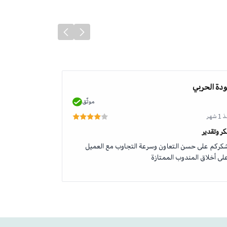
دة الحربي
محمد الطلحي
موثّق
 شهر
منذ 1 شهر
ر وتقدير
جودة وخدمة رائ
كركم على حسن التعاون وسرعة التجاوب مع العميل
منتج اصلي وخدم
لى أخلاق المندوب الممتازة