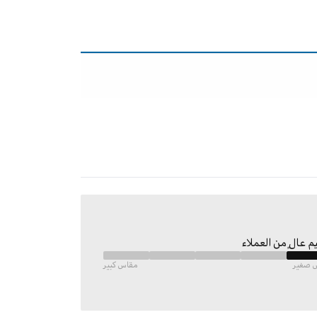
م عالٍ من العملاء
 صغير
مقاس كبير