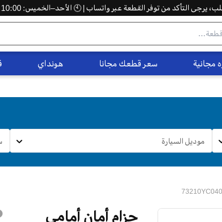
 يرجى التأكد من توفر القطعة عبر واتساب | 🕙 الأحد–الخميس: 10:00 ص – 5:00 م
 مجانية
سعر قطعك مجانا
هونداي
ف
موديل السيارة
س
حزام أمان أمامي