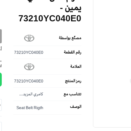
يمين -
73210YC040E0
مصنّع بواسطة
أ
رقم القطعة
73210YC040E0
مم
ا
العلامة
رمز المنتج
73210YC040E0
تتناسب مع
كامري
المزيد...
الوصف
Seat Belt Rigth