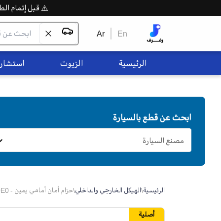
⚠️ قبل إتمام الطلب،
Ar
En
الرئيسية
الزيوت
استشاره
ابحث عن قطع بالسيارة
مصنع السيارة
الرئيسية
\
الهيكل الخارجي والداخلي
\
حزام أمان أمامي يمين - 73210YC040E0
أصلية