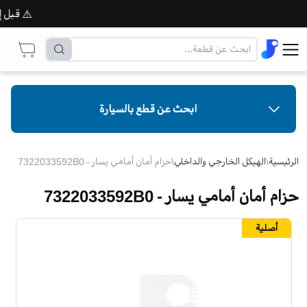
⚠️ قبل إتمام
ابحث عن قطع بالسيارة
الرئيسية
\
الهيكل الخارجي والداخلي
\
حزام أمان أمامي يسار - 7322033592B0
حزام أمان أمامي يسار - 7322033592B0
أصلية