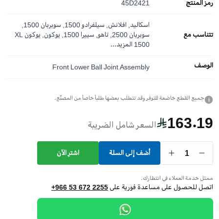
رمز المنتج
45D2421
اسكاليد, افلانش, سيلفرادو 1500, سوبربان 1500,
تتناسب مع
سوبربان 2500, تاهو, سييرا 1500, يوكون, يوكون XL
1500
المزيد...
الوصف
Front Lower Ball Joint Assembly
جميع القطع خاضعة للتوفر وقد تتطلب بعضها طلباً خاصاً من المصنّع.
i
163.19
السعر شامل الضريبة
1
أضف إلى السلة
اشترِ الآن
ممثل خدمة العملاء في انتظارك.
اتصل للحصول على مساعدة فورية على
+966 53 672 2255