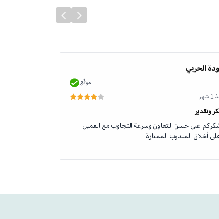
دة الحربي
محمد الطلحي
موثّق
 شهر
منذ 1 شهر
ر وتقدير
جودة وخدمة رائ
كركم على حسن التعاون وسرعة التجاوب مع العميل
منتج اصلي وخدم
لى أخلاق المندوب الممتازة