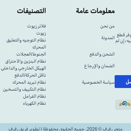
معلومات عامة
التصنيفات
من نحن
فلاتر زيوت
زيوت
وفر قطع
المدونة
نظام التوجيه والتعليق
ه، إن لم
المحرك
الشحن والدفع
الجنوط/العجلات
نظام البنزين والاحتراق
الضمان والإرجاع
الهيكل الخارجي والداخلي
ناقل الحركة/الدفع
سل
سياسة الخصوصية
نظام تبريد المحرك
نظام التكييف والتسخين
نظام الفرامل
نظام الكهرباء
متجر رفرف © 2026. جميع الحقوق محفوظة | تطوير فريق رفرف