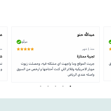
عبدالله حنو
عو
موثّق
منذ 1 شهر
منذ 1
تجربة ممتازة
شك
ق
جربت الموقع وما واجهت اي مشكله فيه، وحصلت زيوت
نش
موبار الامريكيه وفلاتر اللي كنت أحتاجها و ارخص من السوق
وع
واصله عندي الرياض