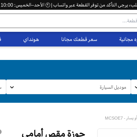
 يرجى التأكد من توفر القطعة عبر واتساب | 🕙 الأحد–الخميس: 10:00 ص – 5:00 م
 مجانية
سعر قطعك مجانا
هونداي
ف
موديل السيارة
س
- MCSOE7
جوزة مقص أمامي