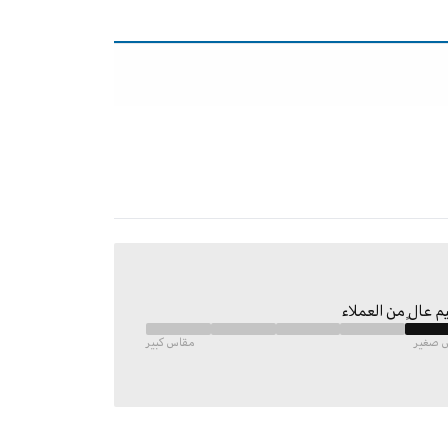
م عالٍ من العملاء
 صغير
مقاس كبير