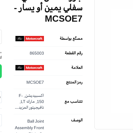
سفلي يمين أو يسار -
MCSOE7
مصنّع بواسطة
مم
رقم القطعة
865003
ا
العلامة
رمز المنتج
MCSOE7
اكسبيديشن, F-
تتناسب مع
150, مارك LT,
نافيجيتور
المزيد...
الوصف
Ball Joint
Assembly Front