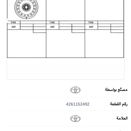
مصنّع بواسطة
رقم القطعة
4261152492
العلامة