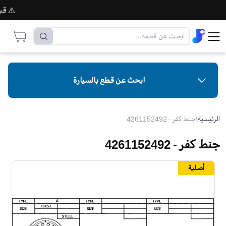
⚠️ قبل إت
ابحث عن قطع بالسيارة
الرئيسية
\
جنط كفر - 4261152492
جنط كفر - 4261152492
أصلية