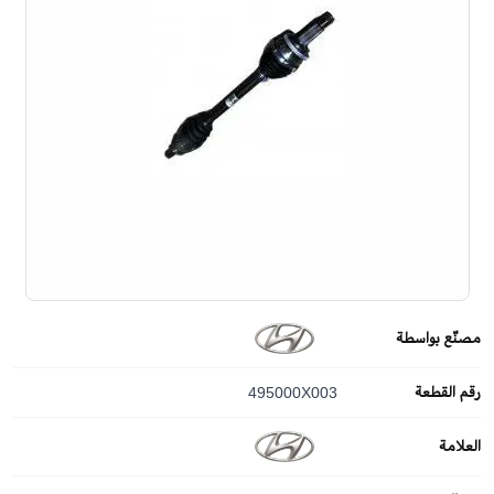
مصنّع بواسطة
رقم القطعة
495000X003
العلامة