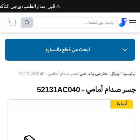
⚠️ قبل إتمام الطلب، يرجى التأكد من توفر
ابحث عن قطع بالسيارة
الرئيسية
\
الهيكل الخارجي والداخلي
\
جسر صدام أمامي - 52131AC040
جسر صدام أمامي - 52131AC040
أصلية