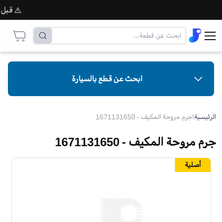
⚠️ قبل إتما
ابحث عن قطع بالسيارة
الرئيسية
\
جرم مروحة المكيف - 1671131650
جرم مروحة المكيف - 1671131650
أصلية