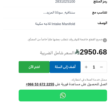
رمز المنتج
283102S100
تتناسب مع
سنتافيه, سوناتا
المزيد...
الوصف
Intake Manifold ثلاجه مكينة
جميع القطع خاضعة للتوفر وقد تتطلب بعضها طلباً خاصاً من المصنّع.
i
2950.68
السعر شامل الضريبة
1
أضف إلى السلة
اشترِ الآن
ممثل خدمة العملاء في انتظارك.
اتصل للحصول على مساعدة فورية على
+966 53 672 2255