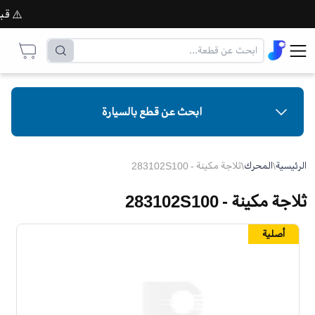
⚠️ قبل إت
ابحث عن قطع بالسيارة
الرئيسية
\
المحرك
\
ثلاجة مكينة - 283102S100
ثلاجة مكينة - 283102S100
أصلية